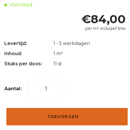
Voorraad
€
84,00
per m² inclusief btw
Levertijd:
1 - 5 werkdagen
Inhoud:
1 m²
Stuks per doos:
11 st
Mozaïek
tegel
vierkant
5
TOEVOEGEN
x
5