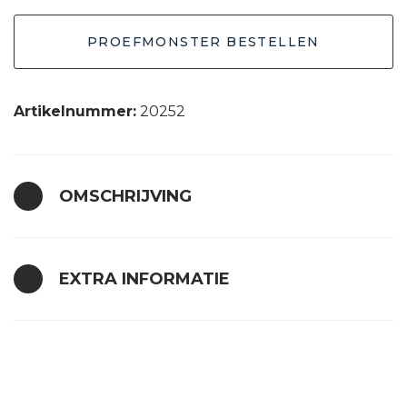
crème
PROEFMONSTER BESTELLEN
30x30
aantal
Artikelnummer:
20252
OMSCHRIJVING
EXTRA INFORMATIE