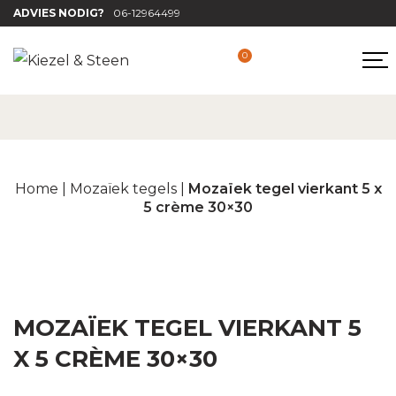
ADVIES NODIG?
06-12964499
0
Home
|
Mozaïek tegels
|
Mozaïek tegel vierkant 5 x
5 crème 30×30
MOZAÏEK TEGEL VIERKANT 5
X 5 CRÈME 30×30