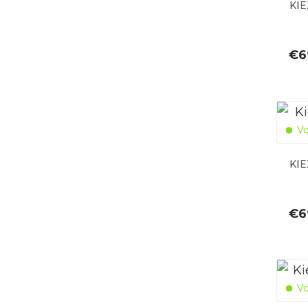
KI
€
6
Vo
KIE
€
6
Vo