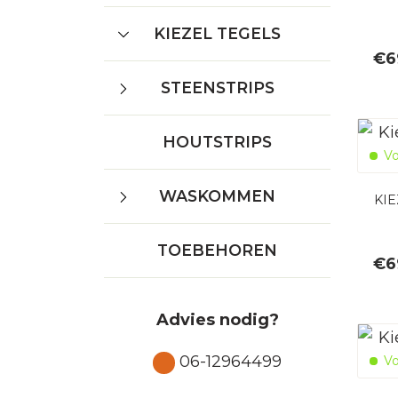
KIEZEL TEGELS
€
6
STEENSTRIPS
HOUTSTRIPS
Vo
WASKOMMEN
KI
TOEBEHOREN
€
6
Advies nodig?
06-12964499
Vo