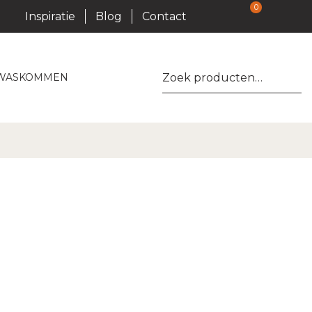
0
Inspiratie
Blog
Contact
Zoeken
WASKOMMEN
naar: