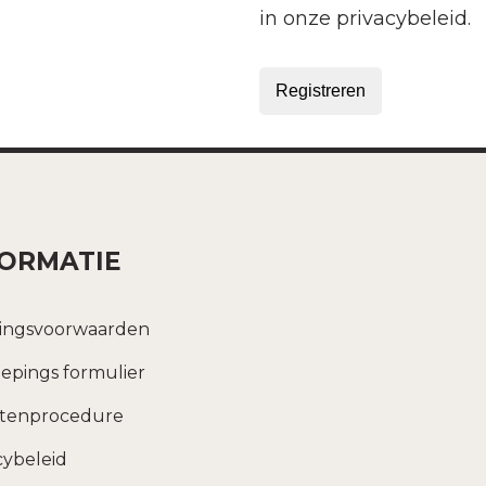
in onze
privacybeleid
.
Registreren
FORMATIE
ingsvoorwaarden
epings formulier
htenprocedure
cybeleid