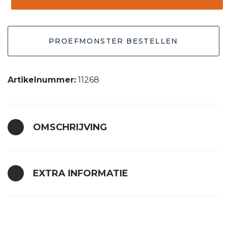
-
crème
PROEFMONSTER BESTELLEN
30x30
aantal
Artikelnummer:
11268
OMSCHRIJVING
EXTRA INFORMATIE