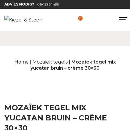
ADVIES NODIG?
06-12964499
0
Home
|
Mozaïek tegels
|
Mozaïek tegel mix
yucatan bruin – crème 30×30
MOZAÏEK TEGEL MIX
YUCATAN BRUIN – CRÈME
30×30