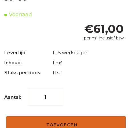
Voorraad
€
61,00
per m² inclusief btw
Levertijd:
1 - 5 werkdagen
Inhoud:
1 m²
Stuks per doos:
11 st
Mozaïek
tegel
mix
yucatan
TOEVOEGEN
bruin