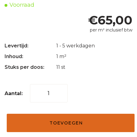
Voorraad
€
65,00
per m² inclusief btw
Levertijd:
1 - 5 werkdagen
Inhoud:
1 m²
Stuks per doos:
11 st
Mozaïek
tegel
klein
grijs
TOEVOEGEN
30x30
aantal