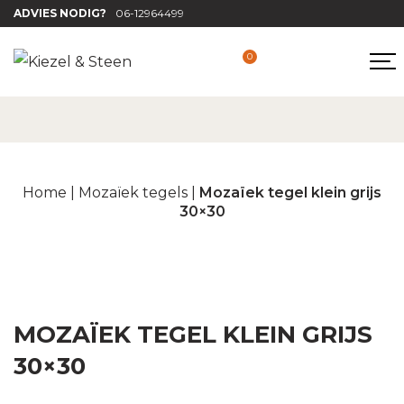
ADVIES NODIG?
06-12964499
0
Home
|
Mozaïek tegels
|
Mozaïek tegel klein grijs
30×30
MOZAÏEK TEGEL KLEIN GRIJS
30×30