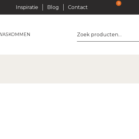
0
Inspiratie
Blog
Contact
Zoeken
WASKOMMEN
naar: