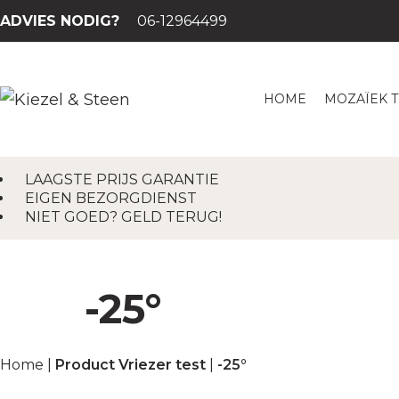
ADVIES NODIG?
06-12964499
HOME
MOZAÏEK 
LAAGSTE PRIJS GARANTIE
EIGEN BEZORGDIENST
NIET GOED? GELD TERUG!
-25°
Home
|
Product Vriezer test
|
-25°