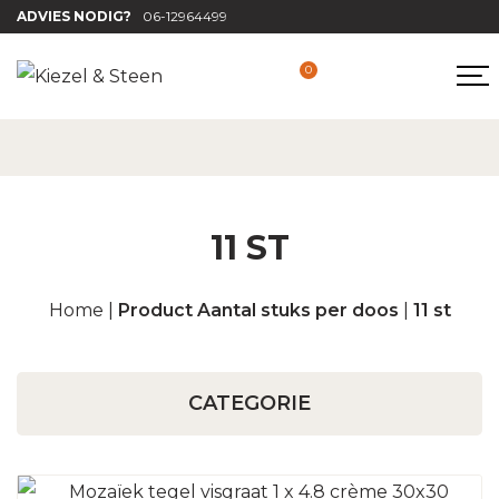
ADVIES NODIG?
06-12964499
0
11 ST
Home
|
Product Aantal stuks per doos
|
11 st
CATEGORIE