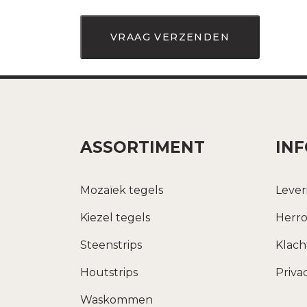
ASSORTIMENT
IN
Mozaïek tegels
Lever
Kiezel tegels
Herro
Steenstrips
Klac
Houtstrips
Priva
Waskommen