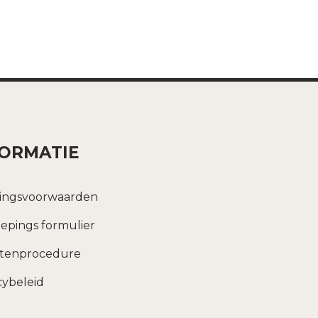
FORMATIE
ingsvoorwaarden
epings formulier
htenprocedure
cybeleid