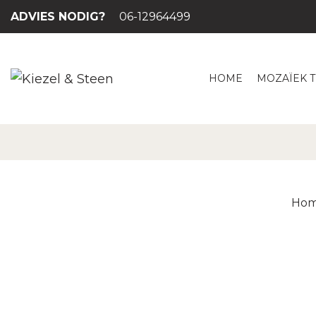
ADVIES NODIG?
06-12964499
HOME
MOZAÏEK 
Ho