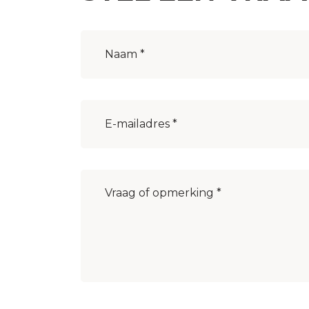
Naam
(Vereist)
E-
mailadres
(Vereist)
Bericht
(Vereist)