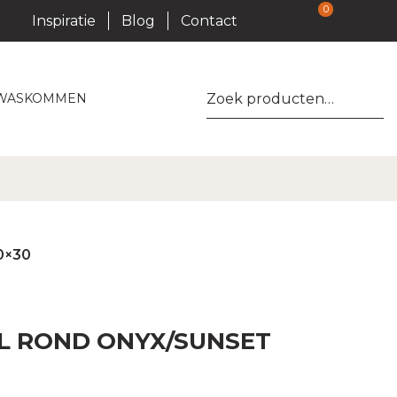
0
Inspiratie
Blog
Contact
Zoeken
WASKOMMEN
naar:
0×30
L ROND ONYX/SUNSET