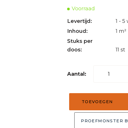
Voorraad
Levertijd:
1 - 
Inhoud:
1 m²
Stuks per
doos:
11 st
Mozaïek
tegel
rond
onyx/sunset
TOEVOEGEN
30x30
aantal
PROEFMONSTER B