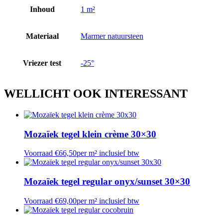
Inhoud
1 m²
Materiaal
Marmer natuursteen
Vriezer test
-25°
WELLICHT OOK
INTERESSANT
Mozaïek tegel klein crème 30×30
Voorraad
€
66,50
per m² inclusief btw
Mozaïek tegel regular onyx/sunset 30×30
Voorraad
€
69,00
per m² inclusief btw