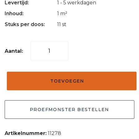
Levertijd:
1 - 5 werkdagen
Inhoud:
1 m²
Stuks per doos:
11 st
Mozaïek
tegel
regular
licht
TOEVOEGEN
bruin
30x30
aantal
PROEFMONSTER BESTELLEN
Artikelnummer:
11278