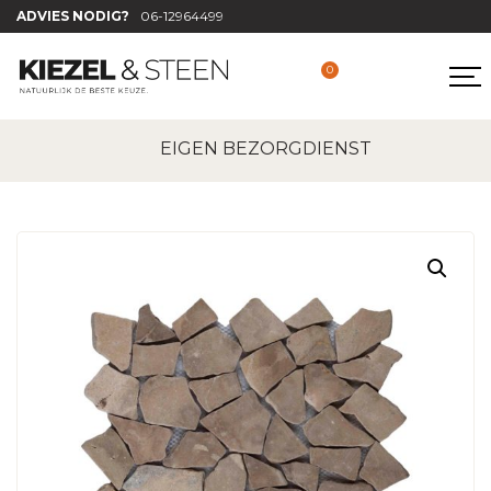
ADVIES NODIG?
06-12964499
0
Home
|
Mozaïek tegels
|
Mozaïek tegel regular
EIGEN BEZORGDIENST
licht bruin 30×30