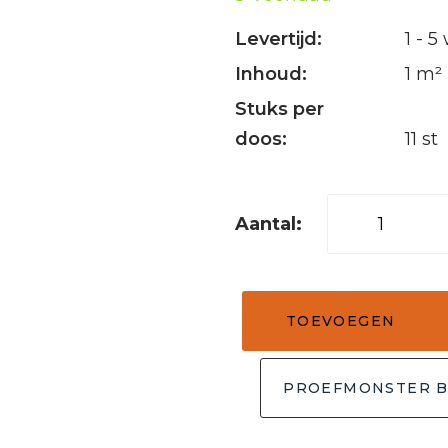
Levertijd:
1 - 
Inhoud:
1 m²
Stuks per
doos:
11 st
Mozaïek
tegel
regular
grijs
TOEVOEGEN
30x30
aantal
PROEFMONSTER B