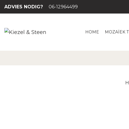
ADVIES NODIG?
06-12964499
HOME
MOZAÏEK 
H