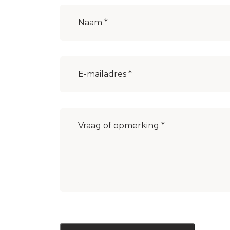
Naam
(Vereist)
E-
mailadres
(Vereist)
Bericht
(Vereist)