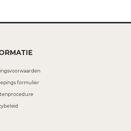
FORMATIE
ingsvoorwaarden
epings formulier
htenprocedure
cybeleid