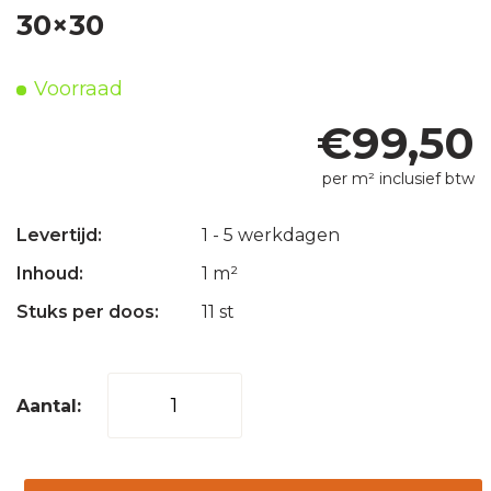
30×30
Voorraad
€
99,50
per m² inclusief btw
Levertijd:
1 - 5 werkdagen
Inhoud:
1 m²
Stuks per doos:
11 st
Mozaïek
tegel
Hexagon
mix