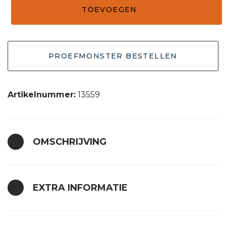
TOEVOEGEN
sunset
bruin
-
PROEFMONSTER BESTELLEN
crème
30x30
aantal
Artikelnummer:
13559
OMSCHRIJVING
EXTRA INFORMATIE