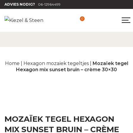
ADVIES NODIG?
06-12964499
0
Home
|
Hexagon mozaïek tegeltjes
|
Mozaïek tegel
Hexagon mix sunset bruin – crème 30×30
MOZAÏEK TEGEL HEXAGON
MIX SUNSET BRUIN – CRÈME