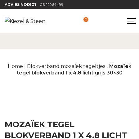
ADVIES NODIG?
06-12964499
0
Home
|
Blokverband mozaïek tegeltjes
|
Mozaïek
tegel blokverband 1 x 4.8 licht grijs 30×30
MOZAÏEK TEGEL
BLOKVERBAND 1 X 4.8 LICHT