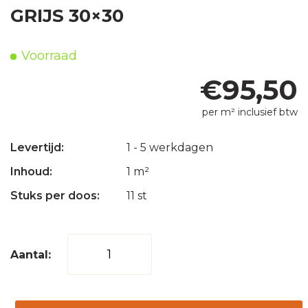
GRIJS 30×30
Voorraad
€
95,50
per m² inclusief btw
Levertijd:
1 - 5 werkdagen
Inhoud:
1 m²
Stuks per doos:
11 st
Mozaïek
tegel
blokverband
1