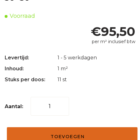
Voorraad
€
95,50
per m² inclusief btw
Levertijd:
1 - 5 werkdagen
Inhoud:
1 m²
Stuks per doos:
11 st
Mozaïek
tegel
blokverband
1
TOEVOEGEN
x