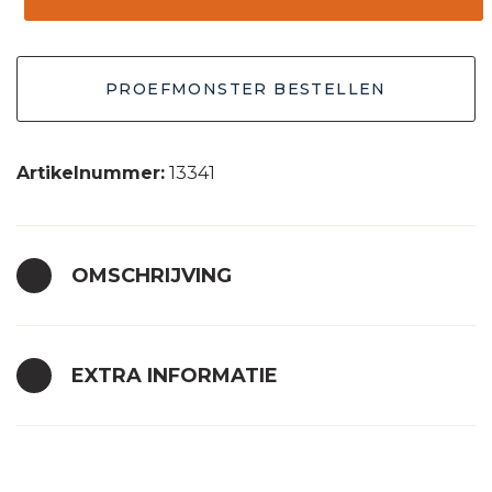
4.8
grijs
PROEFMONSTER BESTELLEN
30x30
aantal
Artikelnummer:
13341
OMSCHRIJVING
EXTRA INFORMATIE