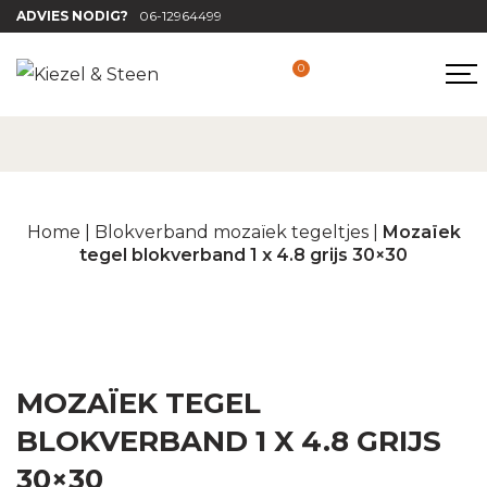
ADVIES NODIG?
06-12964499
0
Home
|
Blokverband mozaïek tegeltjes
|
Mozaïek
tegel blokverband 1 x 4.8 grijs 30×30
MOZAÏEK TEGEL
BLOKVERBAND 1 X 4.8 GRIJS
30×30