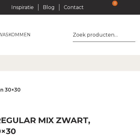
0
Inspiratie
Blog
Contact
Zoeken
WASKOMMEN
naar:
in 30×30
REGULAR MIX ZWART,
0×30