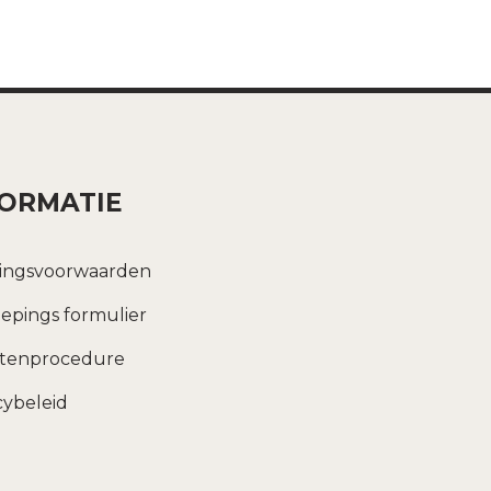
FORMATIE
ingsvoorwaarden
epings formulier
htenprocedure
cybeleid