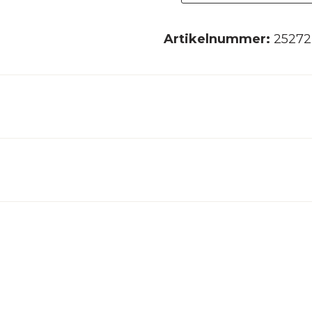
bruin
30x30
Artikelnummer:
25272
aantal