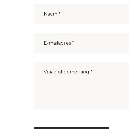
Naam
(Vereist)
E-
mailadres
(Vereist)
Bericht
(Vereist)