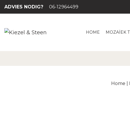
ADVIES NODIG?
06-12964499
HOME
MOZAÏEK 
Home
|