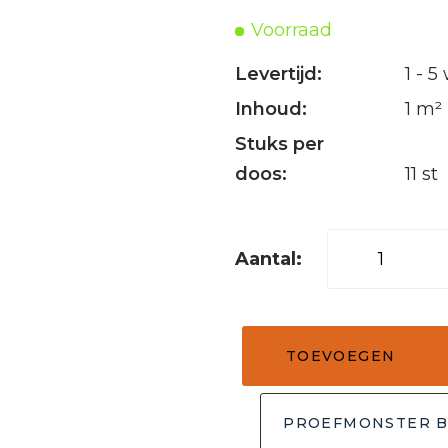
Voorraad
Levertijd:
1 - 
Inhoud:
1 m²
Stuks per
doos:
11 st
Kiezel
tegel
Regular
mix
TOEVOEGEN
zwart,
wit
&
PROEFMONSTER B