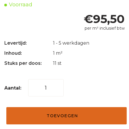
Voorraad
€
95,50
per m² inclusief btw
Levertijd:
1 - 5 werkdagen
Inhoud:
1 m²
Stuks per doos:
11 st
Mozaïek
tegel
visgraat
1
TOEVOEGEN
x
4.8