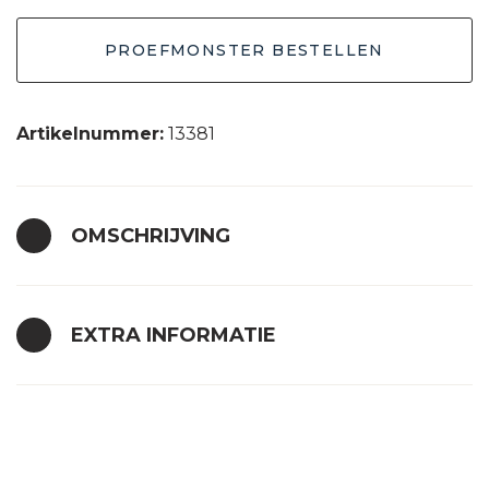
grijs
PROEFMONSTER BESTELLEN
30x30
aantal
Artikelnummer:
13381
OMSCHRIJVING
EXTRA INFORMATIE