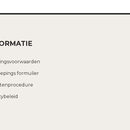
FORMATIE
ingsvoorwaarden
epings formulier
htenprocedure
cybeleid