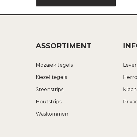
ASSORTIMENT
IN
Mozaïek tegels
Lever
Kiezel tegels
Herro
Steenstrips
Klac
Houtstrips
Priva
Waskommen