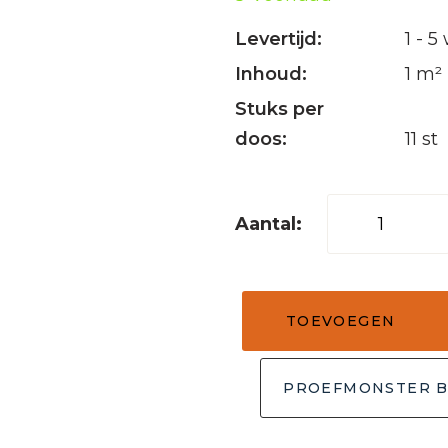
Levertijd:
1 - 
Inhoud:
1 m²
Stuks per
doos:
11 st
Kiezel
tegel
Regular
wit
TOEVOEGEN
30x30
aantal
PROEFMONSTER B