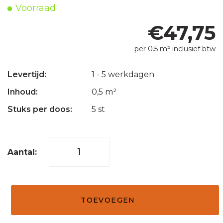
Voorraad
€
47,75
per 0.5 m² inclusief btw
Levertijd:
1 - 5 werkdagen
Inhoud:
0,5 m²
Stuks per doos:
5 st
Steenstrips
04
crème
20x50
TOEVOEGEN
aantal