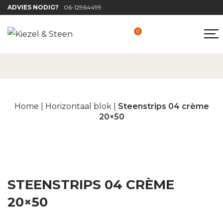
ADVIES NODIG?
06-12964499
0
Home
|
Horizontaal blok
|
Steenstrips 04 crème
20×50
STEENSTRIPS 04 CRÈME
20×50