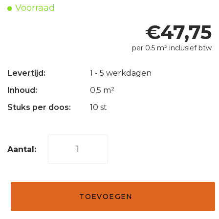
Voorraad
€
47,75
per 0.5 m² inclusief btw
Levertijd:
1 - 5 werkdagen
Inhoud:
0,5 m²
Stuks per doos:
10 st
Steenstrips
03
pastel
grijs
TOEVOEGEN
10x50
aantal