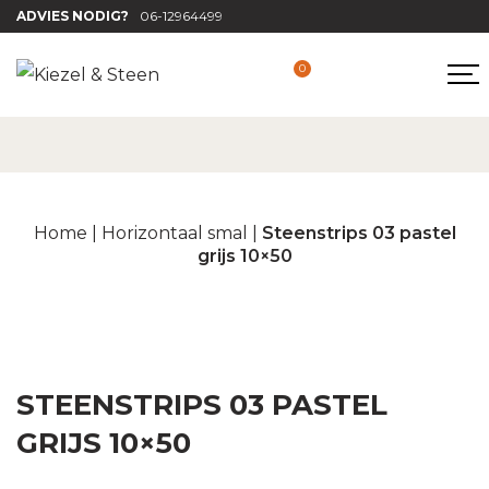
ADVIES NODIG?
06-12964499
0
Home
|
Horizontaal smal
|
Steenstrips 03 pastel
grijs 10×50
STEENSTRIPS 03 PASTEL
GRIJS 10×50