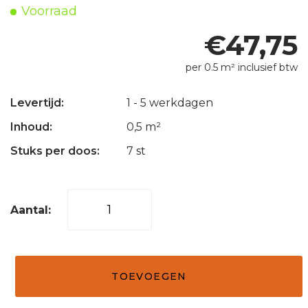
Voorraad
€
47,75
per 0.5 m² inclusief btw
Levertijd:
1 - 5 werkdagen
Inhoud:
0,5 m²
Stuks per doos:
7 st
Steenstrips
01
licht
grijs
TOEVOEGEN
15x50
aantal