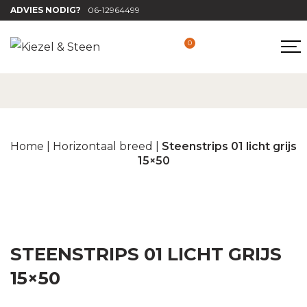
ADVIES NODIG?
06-12964499
0
Home
|
Horizontaal breed
|
Steenstrips 01 licht grijs
15×50
STEENSTRIPS 01 LICHT GRIJS
15×50