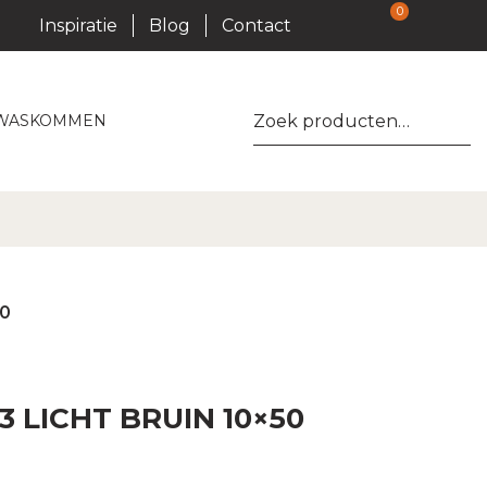
0
Inspiratie
Blog
Contact
Zoeken
WASKOMMEN
naar:
50
3 LICHT BRUIN 10×50