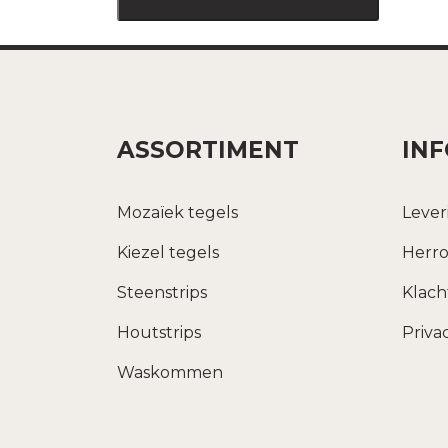
ASSORTIMENT
IN
Mozaïek tegels
Lever
Kiezel tegels
Herro
Steenstrips
Klac
Houtstrips
Priva
Waskommen