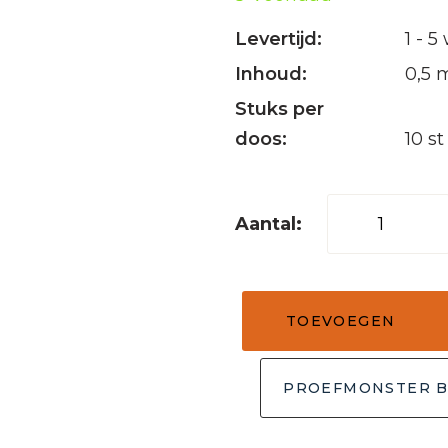
Levertijd:
1 - 
Inhoud:
0,5 
Stuks per
doos:
10 st
Steenstrips
03
licht
bruin
TOEVOEGEN
10x50
aantal
PROEFMONSTER B