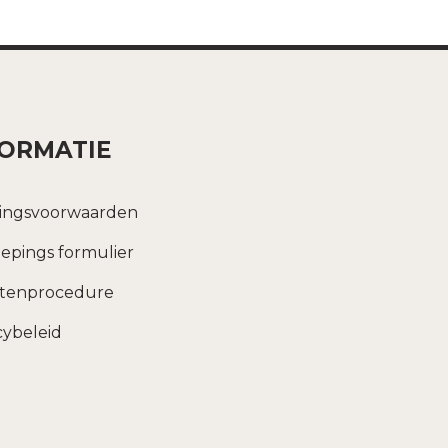
FORMATIE
ingsvoorwaarden
epings formulier
htenprocedure
cybeleid