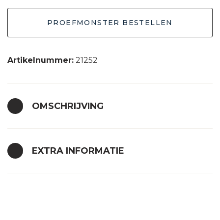
crème
PROEFMONSTER BESTELLEN
aantal
Artikelnummer:
21252
OMSCHRIJVING
EXTRA INFORMATIE