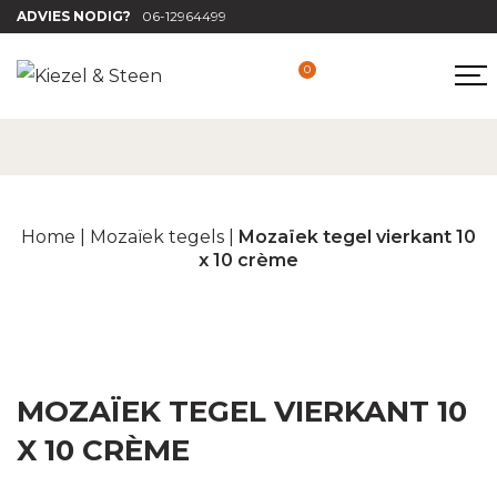
ADVIES NODIG?
06-12964499
0
Home
|
Mozaïek tegels
|
Mozaïek tegel vierkant 10
x 10 crème
MOZAÏEK TEGEL VIERKANT 10
X 10 CRÈME