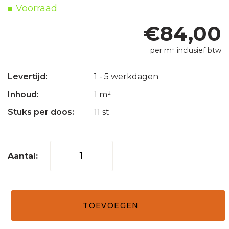
Voorraad
€
84,00
per m² inclusief btw
Levertijd:
1 - 5 werkdagen
Inhoud:
1 m²
Stuks per doos:
11 st
Mozaïek
tegel
vierkant
10
TOEVOEGEN
x
10