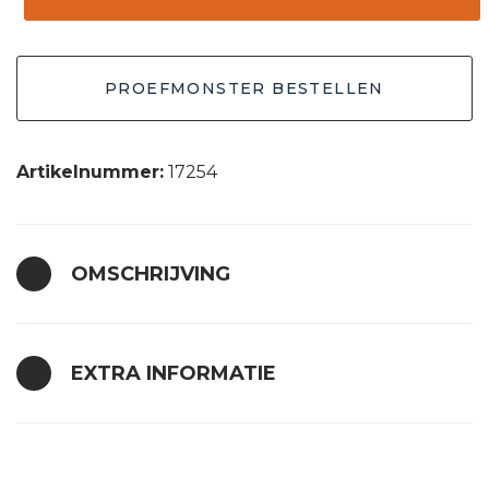
bruin
30x15
PROEFMONSTER BESTELLEN
aantal
Artikelnummer:
17254
OMSCHRIJVING
EXTRA INFORMATIE