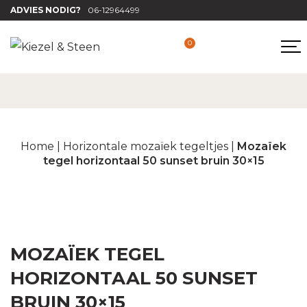
ADVIES NODIG?
06-12964499
0
Home
|
Horizontale mozaïek tegeltjes
|
Mozaïek
tegel horizontaal 50 sunset bruin 30×15
MOZAÏEK TEGEL
HORIZONTAAL 50 SUNSET
BRUIN 30×15