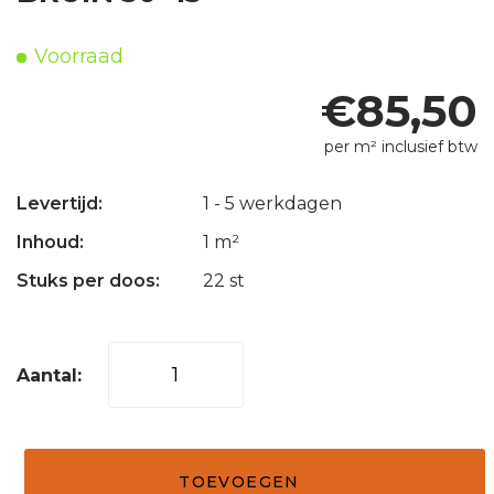
Voorraad
€
85,50
per m² inclusief btw
Levertijd:
1 - 5 werkdagen
Inhoud:
1 m²
Stuks per doos:
22 st
Mozaïek
tegel
horizontaal
50
TOEVOEGEN
sunset