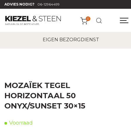
ADVIES NODIG?
06-12964499
0
Home
|
Horizontale mozaïek tegeltjes
|
Mozaïek
EIGEN BEZORGDIENST
tegel horizontaal 50 onyx/sunset 30×15
MOZAÏEK TEGEL
HORIZONTAAL 50
ONYX/SUNSET 30×15
Voorraad