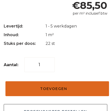
€
85,50
per m² inclusief btw
Levertijd:
1 - 5 werkdagen
Inhoud:
1 m²
Stuks per doos:
22 st
Mozaïek
tegel
horizontaal
50
TOEVOEGEN
onyx/sunset
30x15
aantal