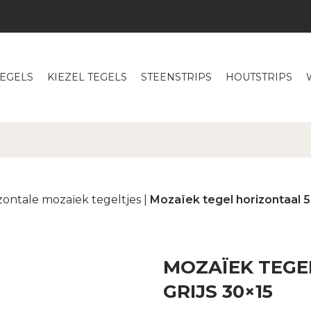
TEGELS
KIEZEL TEGELS
STEENSTRIPS
HOUTSTRIPS
zontale mozaïek tegeltjes
|
Mozaïek tegel horizontaal 5
MOZAÏEK TEGE
GRIJS 30×15