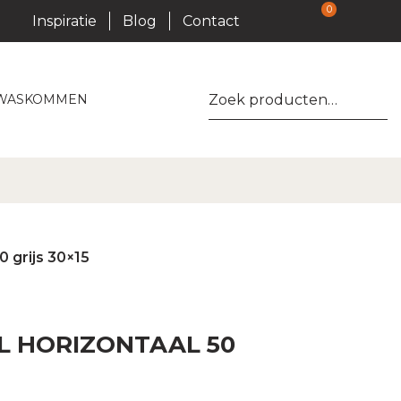
0
Inspiratie
Blog
Contact
Zoeken
WASKOMMEN
naar:
0 grijs 30×15
L HORIZONTAAL 50