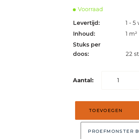
Voorraad
Levertijd:
1 - 
Inhoud:
1 m²
Stuks per
doos:
22 s
Mozaïek
tegel
horizontaal
50
TOEVOEGEN
grijs
30x15
aantal
PROEFMONSTER B