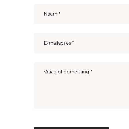
Naam
(Vereist)
E-
mailadres
(Vereist)
Bericht
(Vereist)