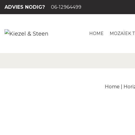
ADVIES NODIG?
06-12964499
HOME
MOZAÏEK 
Home
|
Hori