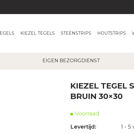
TEGELS
KIEZEL TEGELS
STEENSTRIPS
HOUTSTRIPS
e
|
Kiezel tegels
|
Kiezel tegel sliced mix zwart & bruin 
EIGEN BEZORGDIENST
KIEZEL TEGEL 
BRUIN 30×30
Voorraad
Levertijd:
1 - 