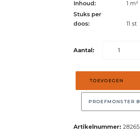
Inhoud:
1 m²
Stuks per
doos:
11 st
Kiezel
tegel
sliced
mix
TOEVOEGEN
zwart
&
bruin
PROEFMONSTER B
30x30
aantal
Artikelnummer:
28265