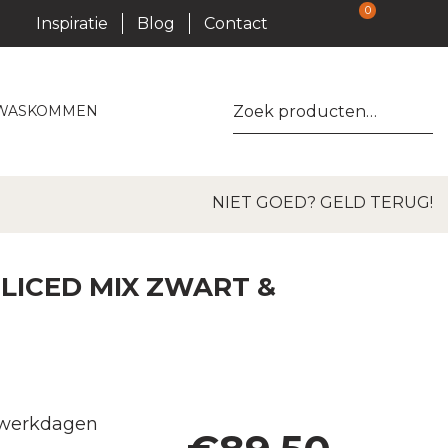
0
Inspiratie
Blog
Contact
Zoeken
WASKOMMEN
naar:
30×30
NIET GOED? GELD TERUG!
SLICED MIX ZWART &
5 werkdagen