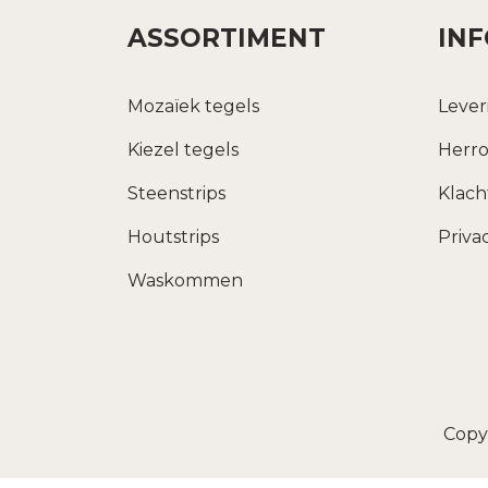
ASSORTIMENT
IN
Mozaïek tegels
Lever
Kiezel tegels
Herro
Steenstrips
Klac
Houtstrips
Priva
Waskommen
Copy