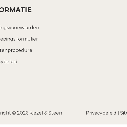
FORMATIE
ingsvoorwaarden
epings formulier
htenprocedure
cybeleid
right © 2026
Kiezel & Steen
Privacybeleid
|
Si