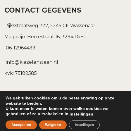
CONTACT GEGEVENS
Rijksstraatweg 777, 2245 CE Wassenaar
Magazijn: Herrestraat 16, 3294 Diest
06-12964499
info@kiezelensteen.nl
kvk: 75189585
We gebruiken cookies om u de beste ervaring op onze
website te bieden.
U kunt meer te weten komen over welke cookies we
Copyright © 2026
Kiezel & Steen
gebruiken of ze uitschakelen in
.
instellingen
Privacybeleid
|
Sitemap
Accepteren
Weigeren
Instellingen