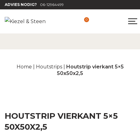
ADVIES NODIG?
06-12964499
0
Home
|
Houtstrips
|
Houtstrip vierkant 5×5
50x50x2,5
HOUTSTRIP VIERKANT 5×5
50X50X2,5