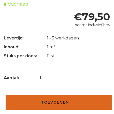
Voorraad
€
79,50
per m² inclusief btw
Levertijd:
1 - 5 werkdagen
Inhoud:
1 m²
Stuks per doos:
11 st
Houtstrip
vierkant
5x5
50x50x2,5
TOEVOEGEN
aantal