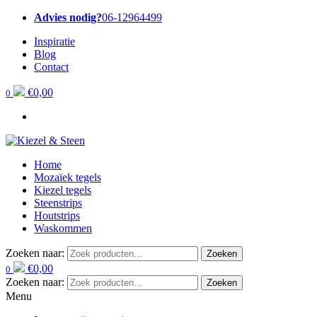
Advies nodig?
06-12964499
Inspiratie
Blog
Contact
€
0,00
0
Home
Mozaïek tegels
Kiezel tegels
Steenstrips
Houtstrips
Waskommen
Zoeken naar:
Zoeken
€
0,00
0
Zoeken naar:
Zoeken
Menu