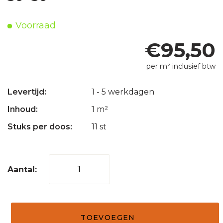
Voorraad
€
95,50
per m² inclusief btw
Levertijd:
1 - 5 werkdagen
Inhoud:
1 m²
Stuks per doos:
11 st
Mozaïek
tegel
blokverband
1
TOEVOEGEN
x