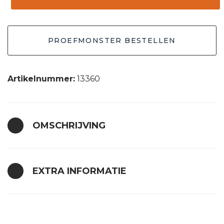
7.3
crème
PROEFMONSTER BESTELLEN
30x30
aantal
Artikelnummer:
13360
OMSCHRIJVING
EXTRA INFORMATIE