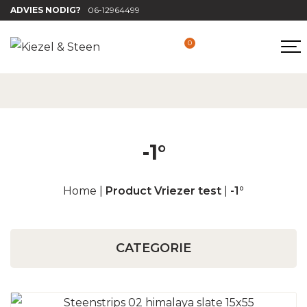
ADVIES NODIG?
06-12964499
0
-1°
Home
|
Product Vriezer test
|
-1°
CATEGORIE