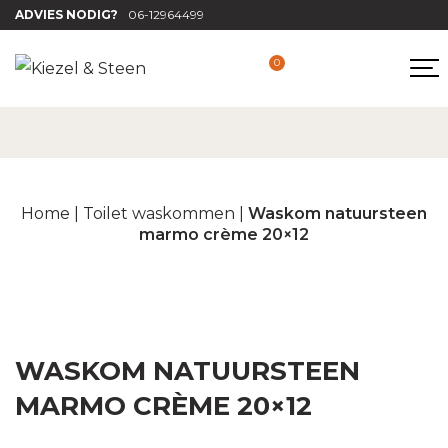
ADVIES NODIG?
06-12964499
0
Home
|
Toilet waskommen
|
Waskom natuursteen
marmo crème 20×12
WASKOM NATUURSTEEN
MARMO CRÈME 20×12