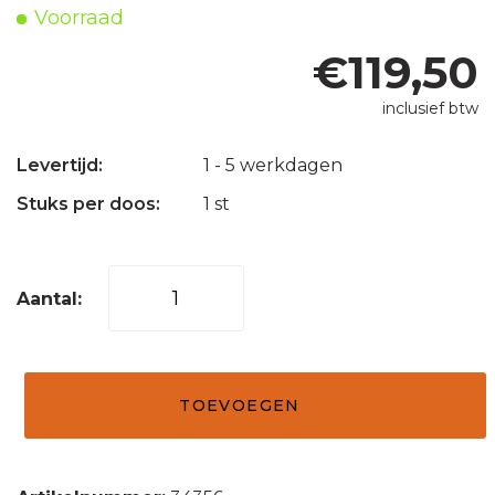
Voorraad
€
119,50
inclusief btw
Levertijd:
1 - 5 werkdagen
Stuks per doos:
1 st
Waskom
natuursteen
marmo
crème
TOEVOEGEN
20x12
aantal