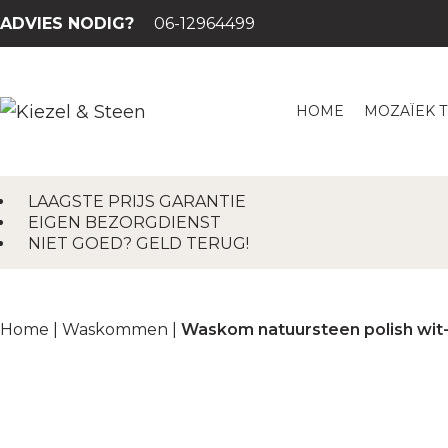
ADVIES NODIG?
06-12964499
HOME
MOZAÏEK 
LAAGSTE PRIJS GARANTIE
EIGEN BEZORGDIENST
NIET GOED? GELD TERUG!
Home
|
Waskommen
|
Waskom natuursteen polish wit