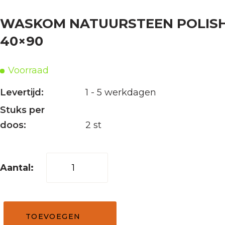
WASKOM NATUURSTEEN POLISH
40×90
Voorraad
Levertijd:
1 - 5 werkdagen
Stuks per
doos:
2 st
Waskom
natuursteen
polish
wit-
TOEVOEGEN
beige