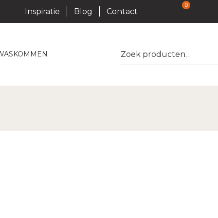
0
Inspiratie
Blog
Contact
Zoeken
WASKOMMEN
naar: