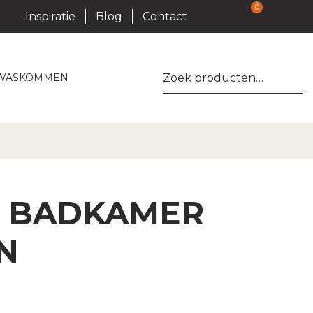
0
Inspiratie
Blog
Contact
Zoeken
WASKOMMEN
naar:
E BADKAMER
N