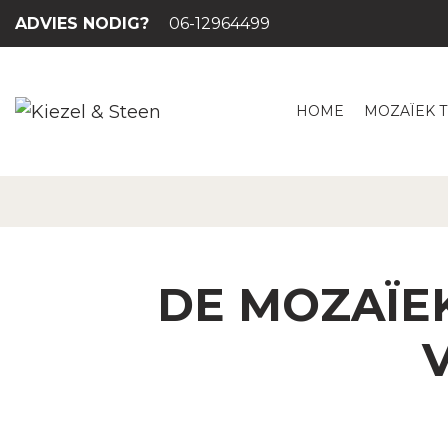
ADVIES NODIG?
06-12964499
HOME
MOZAÏEK 
DE MOZAÏE