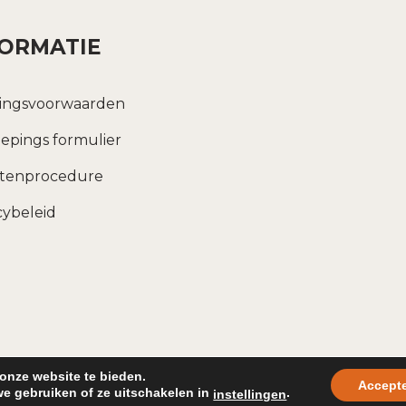
FORMATIE
ingsvoorwaarden
epings formulier
htenprocedure
cybeleid
right © 2026
Kiezel & Steen
Privacybeleid
|
Si
onze website te bieden.
Accept
e gebruiken of ze uitschakelen in
.
instellingen