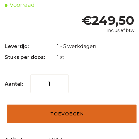
Voorraad
€
249,50
inclusief btw
Levertijd:
1 - 5 werkdagen
Stuks per doos:
1 st
Waskom
natuursteen
polish
grijs
TOEVOEGEN
40x15
aantal