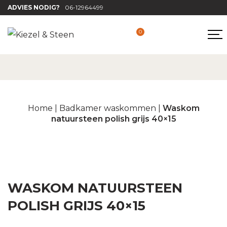
ADVIES NODIG?
06-12964499
0
Home
|
Badkamer waskommen
|
Waskom
natuursteen polish grijs 40×15
WASKOM NATUURSTEEN
POLISH GRIJS 40×15