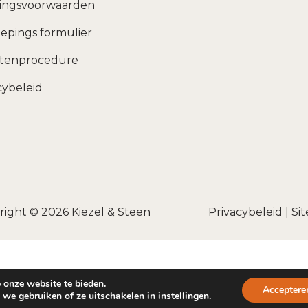
ingsvoorwaarden
epings formulier
htenprocedure
cybeleid
right © 2026
Kiezel & Steen
Privacybeleid
|
Si
 onze website te bieden.
Acceptere
 we gebruiken of ze uitschakelen in
.
instellingen