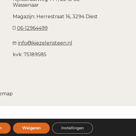
Wassenaar
Magazijn: Herrestraat 16, 3294 Diest
06-12964499
info@kiezelensteen.nl
kvk: 75189585
temap
n
Weigeren
Instellingen