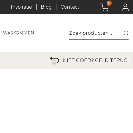
0
Inspiratie
Blog
Contact
Zoeken
WASKOMMEN
naar:
AATSEN?
NIET GOED? GELD TERUG!